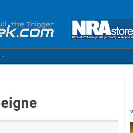
s
seigne
V