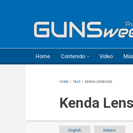
Skip to main content
Language menu
Home
Contenido
Video
Má
HOME
/
TAGS
/
KENDA LENSEIGNE
Kenda Len
English
Italiano