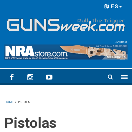
Skip to main content
ES
Language menu
Anuncio
HOME
/
PISTOLAS
Pistolas