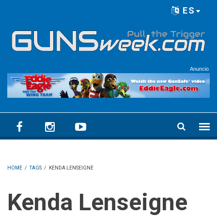
Skip to main content
ES
Language menu
Anuncio
HOME
/
TAGS
/
KENDA LENSEIGNE
Kenda Lenseigne