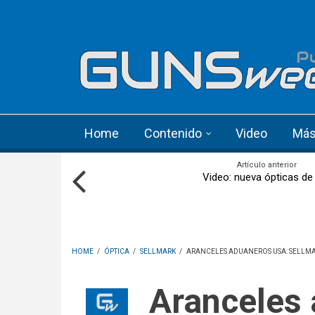
Skip to main content
Language menu
Home
Contenido
Video
Má
Artículo anterior
Video: nueva ópticas de 
HOME
/
ÓPTICA
/
SELLMARK
/
ARANCELES ADUANEROS USA: SELLM
Aranceles aduaneros USA: