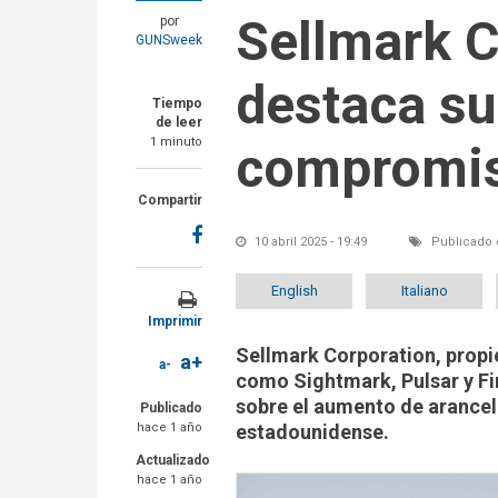
Sellmark C
por
GUNSweek
destaca su
Tiempo
de leer
1 minuto
compromis
Compartir
10 abril 2025 - 19:49
Publicado 
English
Italiano
Imprimir
Sellmark Corporation, propie
a+
a-
como Sightmark, Pulsar y Fire
sobre el aumento de arancel
Publicado
estadounidense.
hace 1 año
Actualizado
hace 1 año