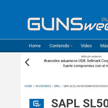
Skip to main content
Language menu
Home
Contenido
Video
Má
Artículo anterior
Aranceles aduaneros USA: Sellmark Cor
fuerte compromiso con el 
HOME
/
ACCESORIOS
/
SAPL
/
SAPL SL50, UN MODERATOR DE SONID
SAPL SL50, un moderator de sonido