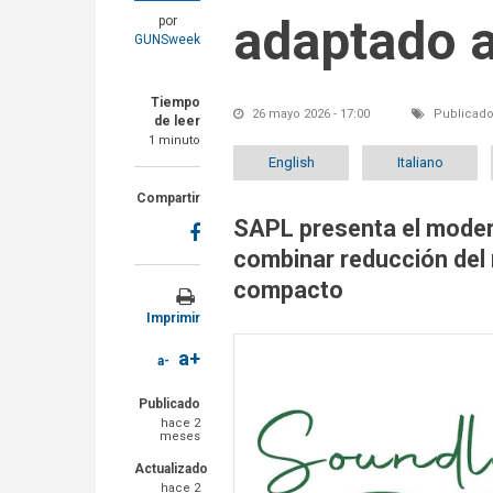
adaptado a
por
GUNSweek
Tiempo
26 mayo 2026 - 17:00
Publicado
de leer
1 minuto
English
Italiano
Compartir
SAPL presenta el modera
combinar reducción del r
compacto
Imprimir
a+
a-
Publicado
hace 2
meses
Actualizado
hace 2