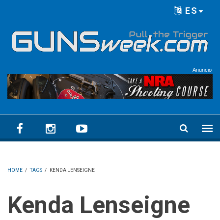
Skip to main content
ES
Language menu
Anuncio
HOME
/
TAGS
/
KENDA LENSEIGNE
Kenda Lenseigne