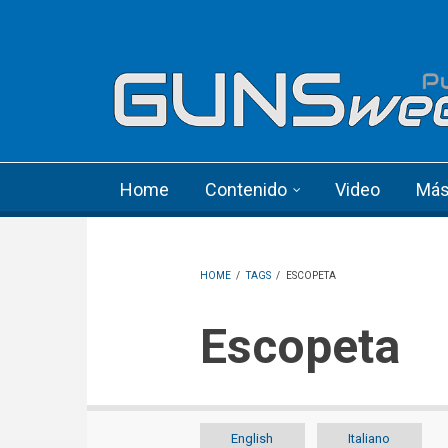
Skip to main content
Language menu
Home
Contenido
Video
Má
HOME
/
TAGS
/
ESCOPETA
Escopeta
English
Italiano