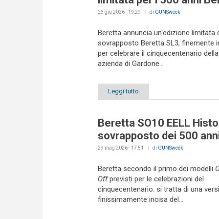
23 giu 2026 - 19:29
di
GUNSweek
Beretta annuncia un'edizione limitata 
sovrapposto Beretta SL3, finemente i
per celebrare il cinquecentenario dell
azienda di Gardone...
Leggi tutto
Beretta SO10 EELL History
sovrapposto dei 500 ann
29 mag 2026 - 17:51
di
GUNSweek
Beretta secondo il primo dei modelli
O
Off
previsti per le celebrazioni del
cinquecentenario: si tratta di una ver
finissimamente incisa del...