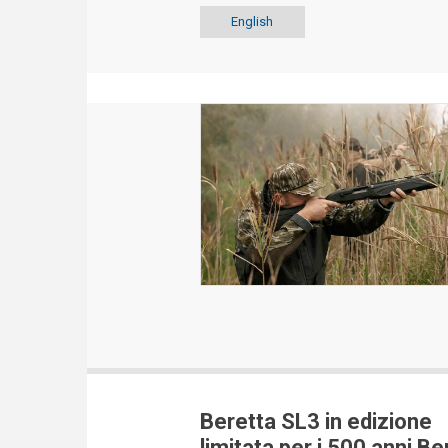
English
Beretta SL3 in edizione
limitata per i 500 anni Be