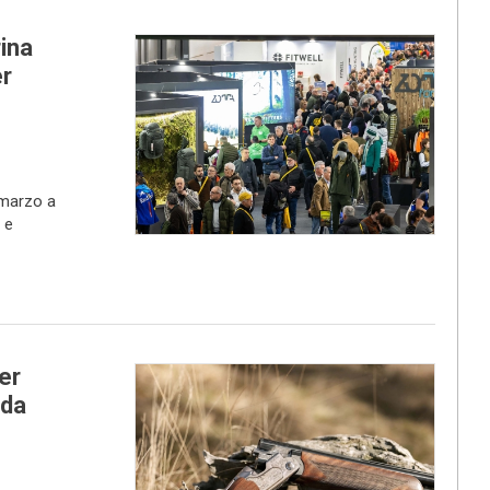
ina
er
 marzo a
 e
er
 da