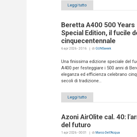
Leggi tutto
Beretta A400 500 Years
Special Edition, il fucile d
cinquecentennale
6 apr 2026 - 20:16
di
GUNSweek
Una finissima edizione speciale del fu
A400 per festeggiare i 500 anni di Ber
eleganza ed efficienza celebrano cin
secoli di tradizione...
Leggi tutto
Azoni AirOlite cal. 40: l’
del futuro
1 apr 2026 - 00:01
di
Marco Dell'Acqua