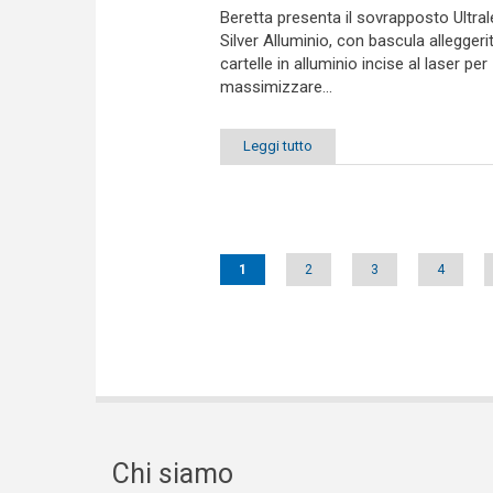
Beretta presenta il sovrapposto Ultra
Silver Alluminio, con bascula alleggeri
cartelle in alluminio incise al laser per
massimizzare...
Leggi tutto
Pages
1
2
3
4
Chi siamo