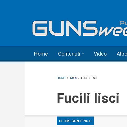
Skip to main content
Language menu
Home
Contenuti
Video
Altr
HOME
/
TAGS
/
FUCILI LISCI
Fucili lisci
ULTIMI CONTENUTI