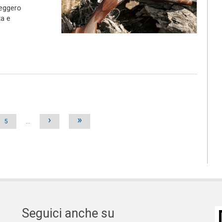
leggero
ta e
›
»
5
…
Seguici anche su