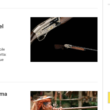
el
cile
etta:
que
arma