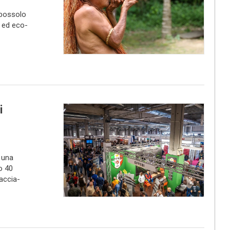
bossolo
 ed eco-
i
r una
o 40
caccia-