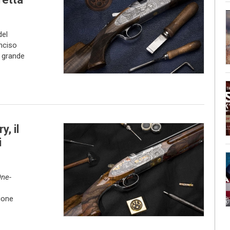
del
nciso
a grande
, il
i
ne-
sione