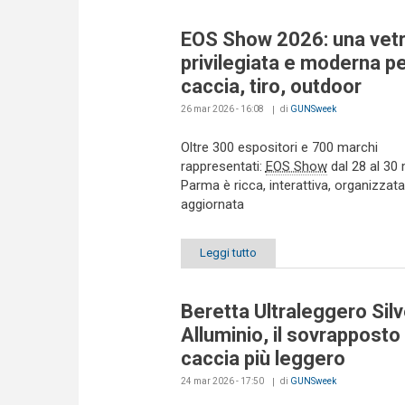
EOS Show 2026: una vetr
privilegiata e moderna p
caccia, tiro, outdoor
26 mar 2026 - 16:08
di
GUNSweek
Oltre 300 espositori e 700 marchi
rappresentati:
EOS Show
dal 28 al 30
Parma è ricca, interattiva, organizzata
aggiornata
Leggi tutto
Beretta Ultraleggero Silv
Alluminio, il sovrapposto
caccia più leggero
24 mar 2026 - 17:50
di
GUNSweek