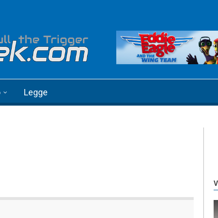
o
Legge
V