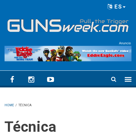
Skip to main content
ES
Language menu
Anuncio
HOME
/
TÉCNICA
Técnica