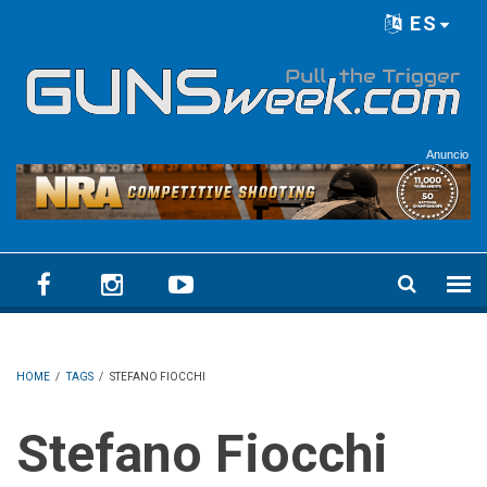
Skip to main content
ES
Language menu
Anuncio
HOME
/
TAGS
/
STEFANO FIOCCHI
Stefano Fiocchi