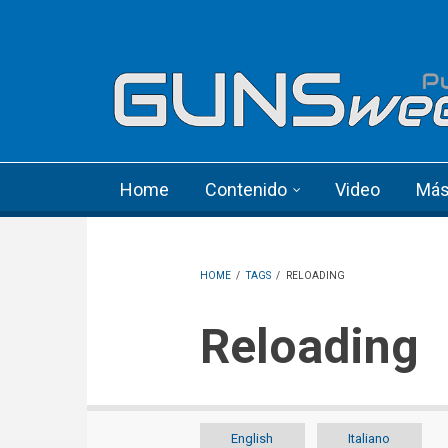
Skip to main content
Language menu
Home
Contenido
Video
Má
HOME
/
TAGS
/
RELOADING
Reloading
English
Italiano