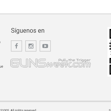
Síguenos en
a
ue
1005. All rights reserved.
S