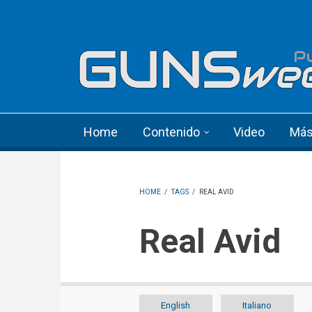
Skip to main content
Language menu
Home
Contenido
Video
Má
HOME
/
TAGS
/
REAL AVID
Real Avid
English
Italiano