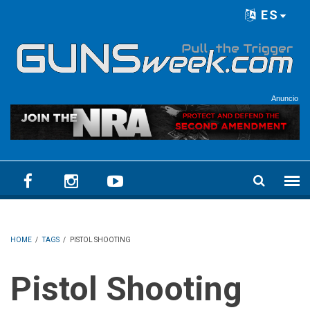
Skip to main content
ES
Language menu
Anuncio
HOME
/
TAGS
/
PISTOL SHOOTING
Pistol Shooting