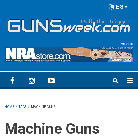
Skip to main content
ES
Language menu
Anuncio
HOME
/
TAGS
/
MACHINE GUNS
Machine Guns