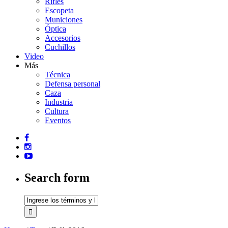
Rifles
Escopeta
Municiones
Óptica
Accesorios
Cuchillos
Video
Más
Técnica
Defensa personal
Caza
Industria
Cultura
Eventos
Search form