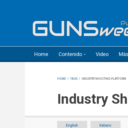
Skip to main content
Language menu
Home
Contenido
Video
Má
HOME
/
TAGS
/
INDUSTRY SHOOTING PLATFORM
Industry S
English
Italiano