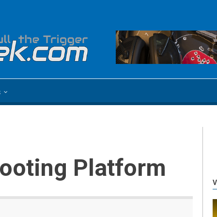
s
hooting Platform
V