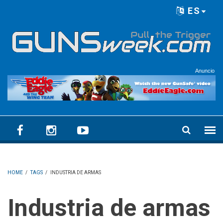
Skip to main content
ES
Language menu
Anuncio
HOME
/
TAGS
/
INDUSTRIA DE ARMAS
Industria de armas