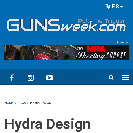
Skip to main content
ES
Language menu
Anuncio
HOME
/
TAGS
/
HYDRA DESIGN
Hydra Design