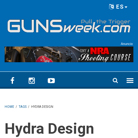
Skip to main content
ES
Language menu
Anuncio
HOME
/
TAGS
/
HYDRA DESIGN
Hydra Design