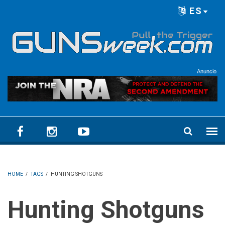
Skip to main content
ES
Language menu
Anuncio
HOME
/
TAGS
/
HUNTING SHOTGUNS
Hunting Shotguns