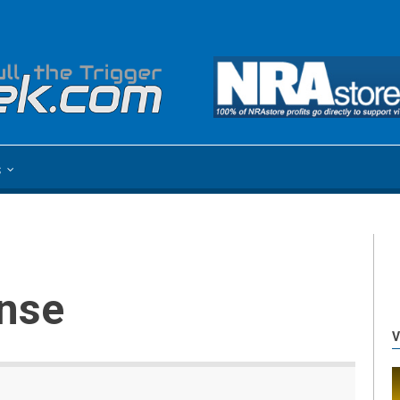
s
nse
V