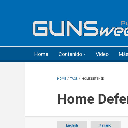
Skip to main content
Language menu
Home
Contenido
Video
Má
HOME
/
TAGS
/
HOME DEFENSE
Home Defe
English
Italiano