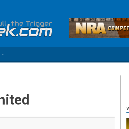
s
nited
V