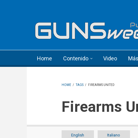
Skip to main content
Language menu
Home
Contenido
Video
Má
HOME
/
TAGS
/
FIREARMS UNITED
Firearms U
English
Italiano