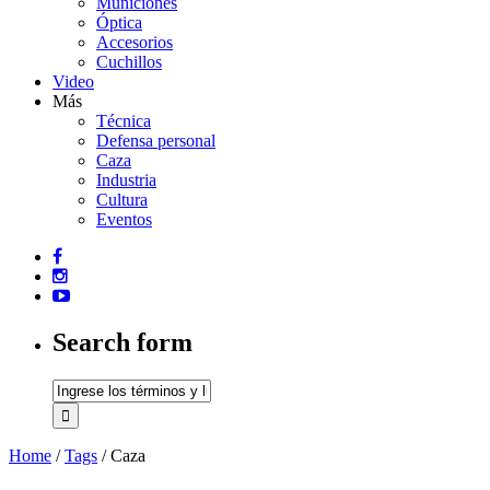
Municiones
Óptica
Accesorios
Cuchillos
Video
Más
Técnica
Defensa personal
Caza
Industria
Cultura
Eventos
Search form
Home
/
Tags
/
Caza