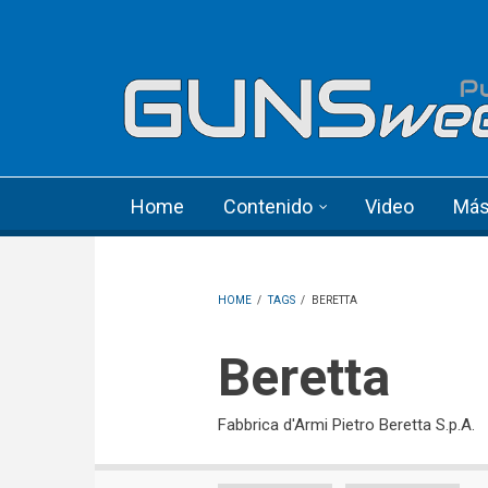
Skip to main content
Language menu
Home
Contenido
Video
Má
HOME
/
TAGS
/
BERETTA
Beretta
Fabbrica d'Armi Pietro Beretta S.p.A.