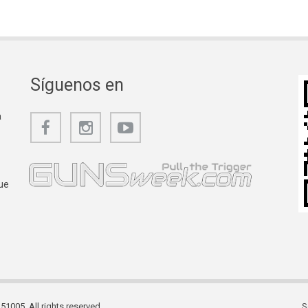
Síguenos en
a
ue
1005. All rights reserved.
S