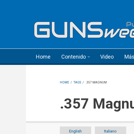
Skip to main content
Language menu
Home
Contenido
Video
Má
HOME
/
TAGS
/
.357 MAGNUM
.357 Mag
English
Italiano