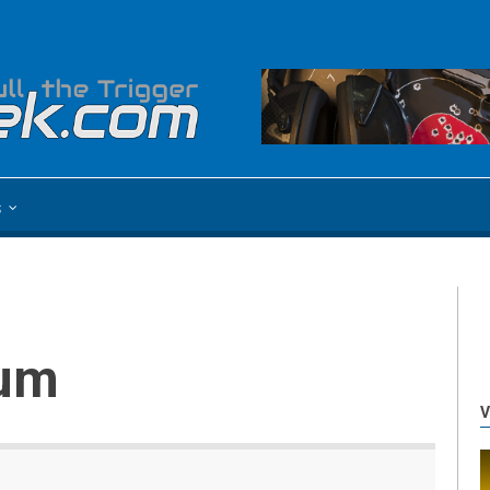
s
num
V