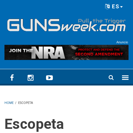
Skip to main content
ES
Language menu
Anuncio
HOME
/
ESCOPETA
Escopeta