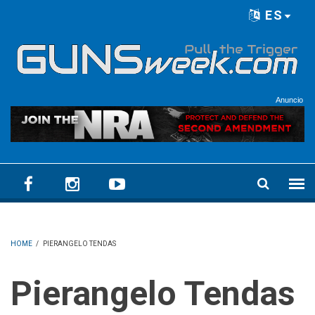
Skip to main content
ES
Language menu
Anuncio
HOME
/
PIERANGELO TENDAS
Pierangelo Tendas