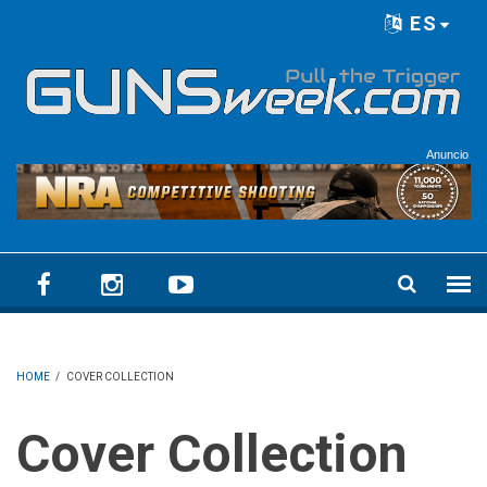
Skip to main content
ES
Language menu
Anuncio
HOME
/
COVER COLLECTION
Cover Collection