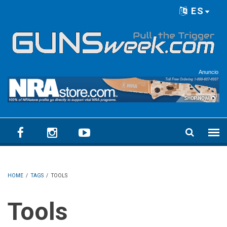
Skip to main content
ES
Language menu
Anuncio
HOME
/
TAGS
/
TOOLS
Tools