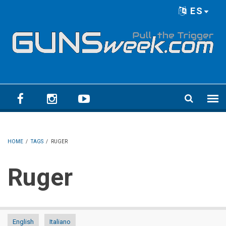
Skip to main content
ES
Language menu
HOME
/
TAGS
/
RUGER
Ruger
English
Italiano