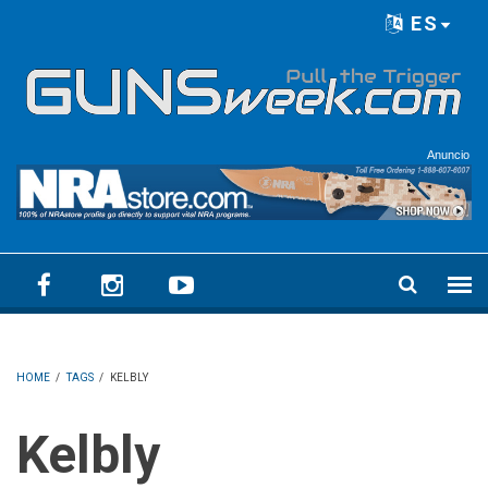
Skip to main content
ES
Language menu
Anuncio
HOME
/
TAGS
/
KELBLY
Kelbly