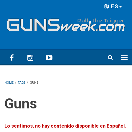
Skip to main content
ES
Language menu
HOME
/
TAGS
/
GUNS
Guns
Lo sentimos, no hay contenido disponible en Español.