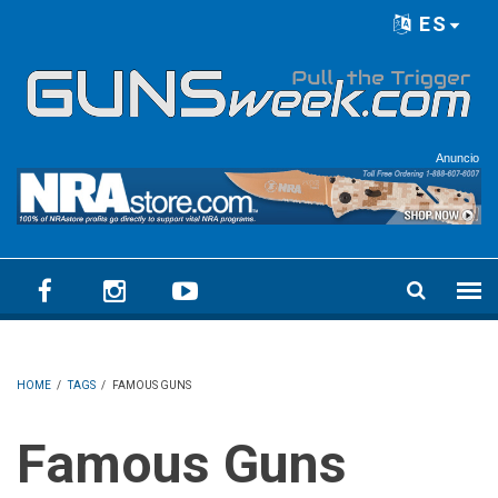
Skip to main content
ES
Language menu
Anuncio
HOME
/
TAGS
/
FAMOUS GUNS
Famous Guns