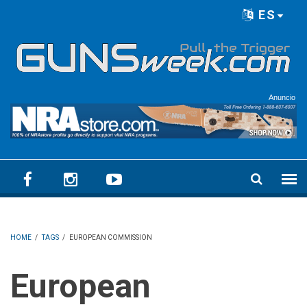
Skip to main content
ES
Language menu
Anuncio
HOME
/
TAGS
/
EUROPEAN COMMISSION
European