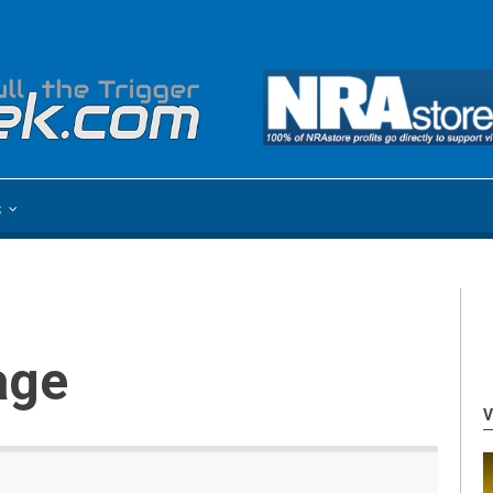
s
lage
V