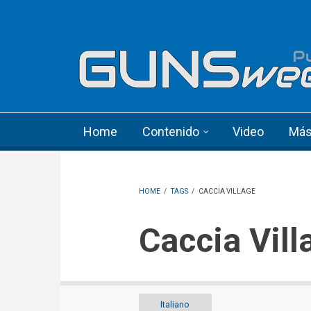
Skip to main content
Language menu
Home
Contenido
Video
Má
HOME
/
TAGS
/
CACCIA VILLAGE
Caccia Vil
Italiano