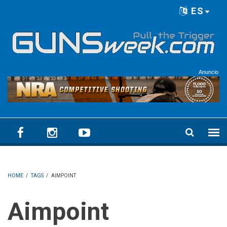
Skip to main content
ES
Language menu
Anuncio
HOME
/
TAGS
/
AIMPOINT
Aimpoint