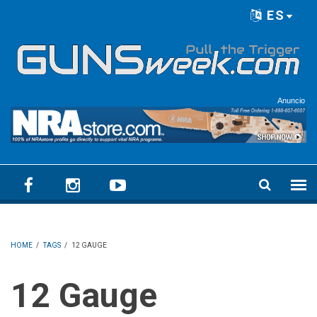
Skip to main content
ES
Language menu
Anuncio
HOME
/
TAGS
/
12 GAUGE
12 Gauge