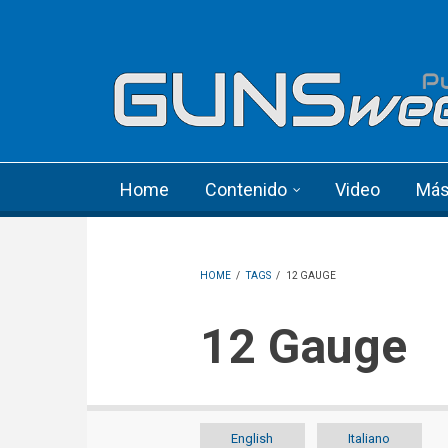
Skip to main content
Language menu
Home
Contenido
Video
Má
HOME
/
TAGS
/
12 GAUGE
12 Gauge
English
Italiano