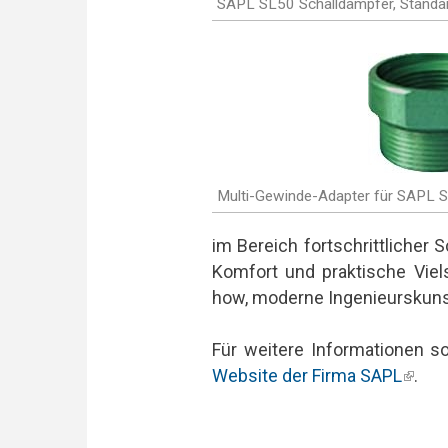
SAPL SL50 Schalldämpfer, Standa
Multi-Gewinde-Adapter für SAPL 
im Bereich fortschrittlicher
Komfort und praktische Viel
how, moderne Ingenieurskunst 
Für weitere Informationen s
Website der Firma SAPL
(link 
.