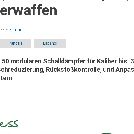
uerwaffen
ht in:
ZUBEHÖR
Français
Español
50 modularen Schalldämpfer für Kaliber bis .3
chreduzierung, Rückstoßkontrolle, und Anpas
stem