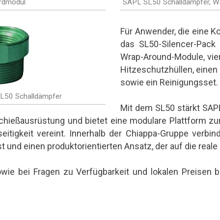
rdmodul
SAPL SL50 Schalldämpfer, W
Für Anwender, die eine 
das SL50-Silencer-Pack 
Wrap-Around-Module, vie
Hitzeschutzhüllen, einen
sowie ein Reinigungsset.
SL50 Schalldämpfer
Mit dem SL50 stärkt SA
 Schießausrüstung und bietet eine modulare Plattform zu
seitigkeit vereint. Innerhalb der Chiappa-Gruppe verb
und einen produktorientierten Ansatz, der auf die reale 
owie bei Fragen zu Verfügbarkeit und lokalen Preisen 
is external)