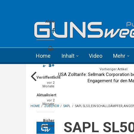
Skip to main content
Language menu
Aktie
Drucken
Home
Inhalt
Video
Mehr
a+
a-
Vorheriger Artikel
USA Zolltarife: Sellmark Corporation b
Veröffentlicht
Engagement für den Ma
vor 2
Monate
Aktualisiert
vor 2
Monate
HOME
/
ZUBEHÖR
/
SAPL
/
SAPL SL50, EIN SCHALLDÄMPFER, ANGE
Bisher
SAPL SL50, ein Schalldämpfer, angepasst
gelesen
0%