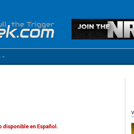
s
V
 disponible en Español.