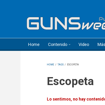
Skip to main content
Language menu
Home
Contenido
Video
Má
HOME
/
TAGS
/
ESCOPETA
Escopeta
Lo sentimos, no hay contenido