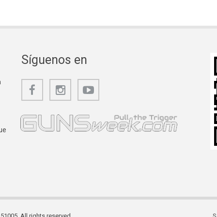
Síguenos en
a
ue
1005. All rights reserved.
S