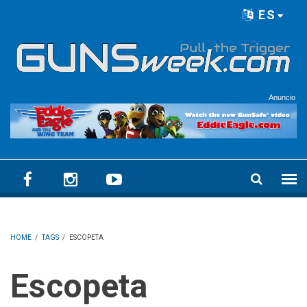
Skip to main content
ES
Language menu
Anuncio
HOME
/
TAGS
/
ESCOPETA
Escopeta