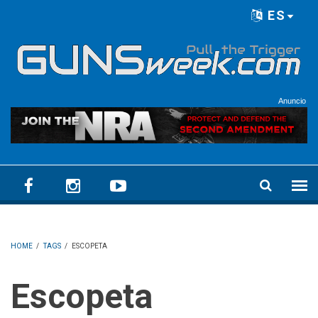
Skip to main content
ES
Language menu
Anuncio
HOME
/
TAGS
/
ESCOPETA
Escopeta