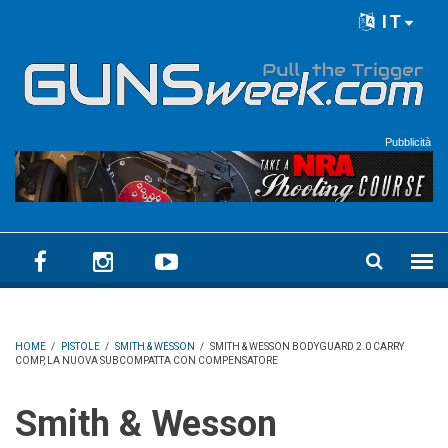
Skip to main content
IT
Language menu
Pubblicità
HOME
/
PISTOLE
/
SMITH & WESSON
/
SMITH & WESSON BODYGUARD 2.0 CARRY
COMP, LA NUOVA SUBCOMPATTA CON COMPENSATORE
Smith & Wesson