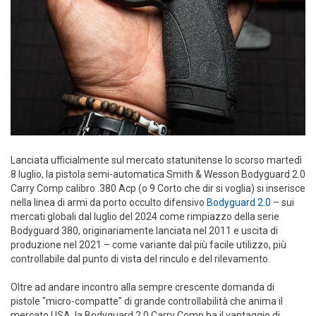
Lanciata ufficialmente sul mercato statunitense lo scorso martedì
8 luglio, la pistola semi-automatica Smith & Wesson Bodyguard 2.0
Carry Comp calibro .380 Acp (o 9 Corto che dir si voglia) si inserisce
nella linea di armi da porto occulto difensivo
Bodyguard 2.0
– sui
mercati globali dal luglio del 2024 come rimpiazzo della serie
Bodyguard 380, originariamente lanciata nel 2011 e uscita di
produzione nel 2021 – come variante dal più facile utilizzo, più
controllabile dal punto di vista del rinculo e del rilevamento.
Oltre ad andare incontro alla sempre crescente domanda di
pistole "micro-compatte" di grande controllabilità che anima il
mercato USA, la Bodyguard 2.0 Carry Comp ha il vantaggio di