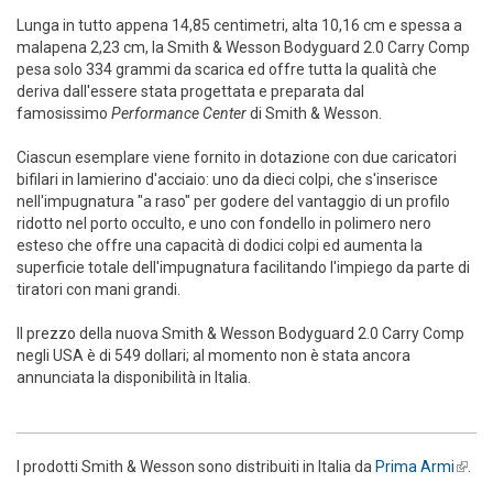
Lunga in tutto appena 14,85 centimetri, alta 10,16 cm e spessa a
malapena 2,23 cm, la Smith & Wesson Bodyguard 2.0 Carry Comp
pesa solo 334 grammi da scarica ed offre tutta la qualità che
deriva dall'essere stata progettata e preparata dal
famosissimo
Performance Center
di Smith & Wesson.
Ciascun esemplare viene fornito in dotazione con due caricatori
bifilari in lamierino d'acciaio: uno da dieci colpi, che s'inserisce
nell'impugnatura "a raso" per godere del vantaggio di un profilo
ridotto nel porto occulto, e uno con fondello in polimero nero
esteso che offre una capacità di dodici colpi ed aumenta la
superficie totale dell'impugnatura facilitando l'impiego da parte di
tiratori con mani grandi.
Il prezzo della nuova Smith & Wesson Bodyguard 2.0 Carry Comp
negli USA è di 549 dollari; al momento non è stata ancora
annunciata la disponibilità in Italia.
I prodotti Smith & Wesson sono distribuiti in Italia da
Prima Armi
(link i
.
exter