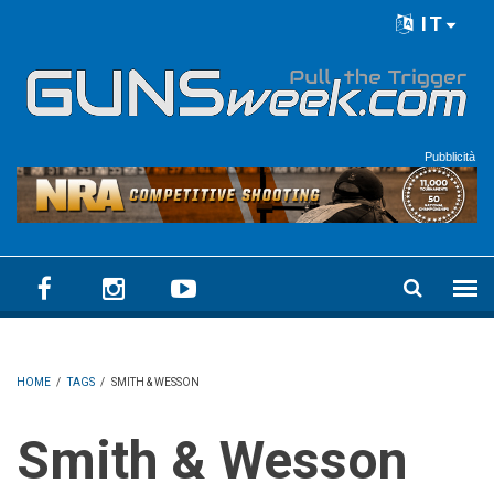
Skip to main content
IT
Language menu
Pubblicità
HOME
/
TAGS
/
SMITH & WESSON
Smith & Wesson