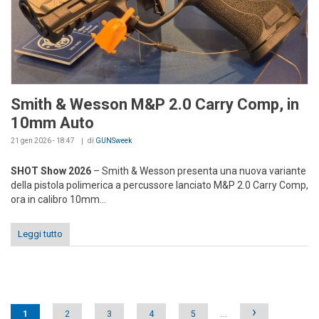
Smith & Wesson M&P 2.0 Carry Comp, in
10mm Auto
21 gen 2026 - 18:47
di
GUNSweek
SHOT Show 2026
– Smith & Wesson presenta una nuova variante
della pistola polimerica a percussore lanciato M&P 2.0 Carry Comp,
ora in calibro 10mm...
Leggi tutto
Pages
›
1
2
3
4
5
…