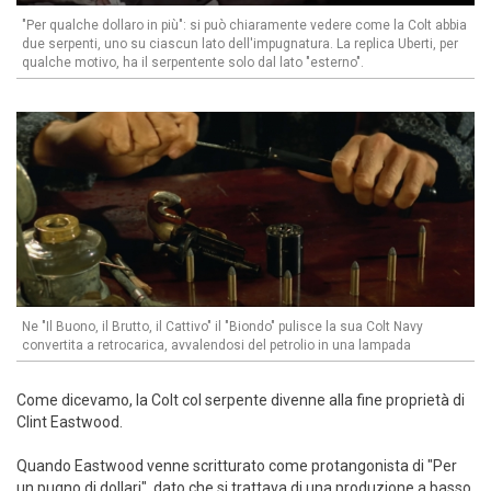
"Per qualche dollaro in più": si può chiaramente vedere come la Colt abbia
due serpenti, uno su ciascun lato dell'impugnatura. La replica Uberti, per
qualche motivo, ha il serpentente solo dal lato "esterno".
Ne "Il Buono, il Brutto, il Cattivo" il "Biondo" pulisce la sua Colt Navy
convertita a retrocarica, avvalendosi del petrolio in una lampada
Come dicevamo, la Colt col serpente divenne alla fine proprietà di
Clint Eastwood.
Quando Eastwood venne scritturato come protangonista di "Per
un pugno di dollari", dato che si trattava di una produzione a basso