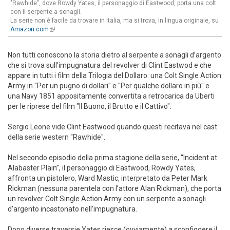
"Rawhide", dove Rowdy Yates, il personaggio di Eastwood, porta una colt
con il serpente a sonagli.
La serie non è facile da trovare in Italia, ma si trova, in lingua originale, su
Amazon.com
(link is external)
Non tutti conoscono la storia dietro al serpente a sonagli d’argento
che si trova sull'impugnatura del revolver di Clint Eastwod e che
appare in tutti i film della Trilogia del Dollaro: una Colt Single Action
Army in "Per un pugno di dollari" e "Per qualche dollaro in più" e
una Navy 1851 appositamente convertita a retrocarica da Uberti
per le riprese del film "Il Buono, il Brutto e il Cattivo".
Sergio Leone vide Clint Eastwood quando questi recitava nel cast
della serie western "Rawhide".
Nel secondo episodio della prima stagione della serie, “Incident at
Alabaster Plain”, il personaggio di Eastwood, Rowdy Yates,
affronta un pistolero, Ward Mastic, interpretato da Peter Mark
Rickman (nessuna parentela con l’attore Alan Rickman), che porta
un revolver Colt Single Action Army con un serpente a sonagli
d'argento incastonato nell'impugnatura.
Dopo diverse traversie Yates riesce (ovviamente) a sconfiggere il