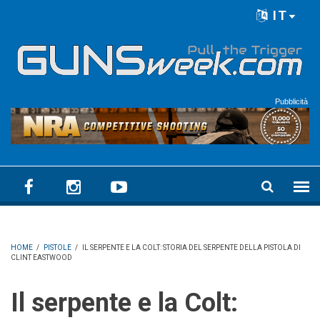
Skip to main content
IT
Language menu
Pubblicità
HOME
/
PISTOLE
/
IL SERPENTE E LA COLT: STORIA DEL SERPENTE DELLA PISTOLA DI
CLINT EASTWOOD
Il serpente e la Colt: