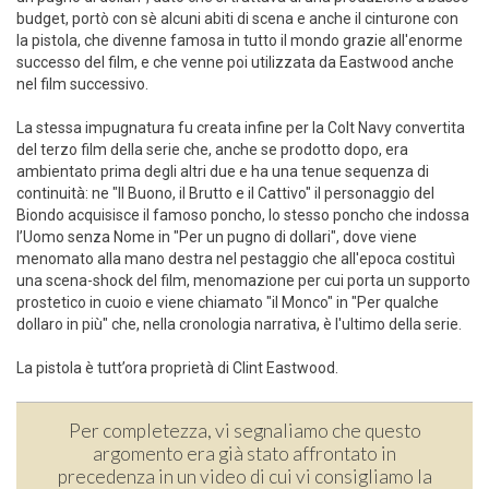
budget, portò con sè alcuni abiti di scena e anche il cinturone con
la pistola, che divenne famosa in tutto il mondo grazie all'enorme
successo del film, e che venne poi utilizzata da Eastwood anche
nel film successivo.
La stessa impugnatura fu creata infine per la Colt Navy convertita
del terzo film della serie che, anche se prodotto dopo, era
ambientato prima degli altri due e ha una tenue sequenza di
continuità: ne "Il Buono, il Brutto e il Cattivo" il personaggio del
Biondo acquisisce il famoso poncho, lo stesso poncho che indossa
l’Uomo senza Nome in "Per un pugno di dollari", dove viene
menomato alla mano destra nel pestaggio che all'epoca costituì
una scena-shock del film, menomazione per cui porta un supporto
prostetico in cuoio e viene chiamato "il Monco" in "Per qualche
dollaro in più" che, nella cronologia narrativa, è l'ultimo della serie.
La pistola è tutt’ora proprietà di Clint Eastwood.
Per completezza, vi segnaliamo che questo
argomento era già stato affrontato in
precedenza in un video di cui vi consigliamo la