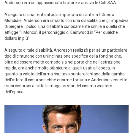
Anderson era un appassionato tiratore e amava le Colt SAA.
A seguito di una ferita al polso riportata durante la II Guerra
Mondiale, Anderson era rimasto con una disabilità che gli impediva
di piegare il polso: una disabilità curiosamente simile a quella che
affligge “il Monco”, il personaggio di Eastwood in “Per qualche
dollaro in più”.
A seguito di tale disabilità, Andreson realizzò per sè un particolare
tipo di cinturone con un’inclinazione specifica della fondina che,
oltre ad essere molto comodo sia nel porto che nell'estrazione
rapida, era anche molto più sicuro di quelli usati all'epoca, in
quanto la volata dell’arma risultava puntare lontano dalla gamba
dell’attore. Il cinturone ebbe enorme fortuna e Anderson vendette
i suoi cinturoni a tutte le maggiori star del cinema western
dell’epoca.