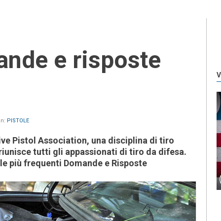
V
in:
PISTOLE
ve Pistol Association, una disciplina di tiro
riunisce tutti gli appassionati di tiro da difesa.
le più frequenti Domande e Risposte