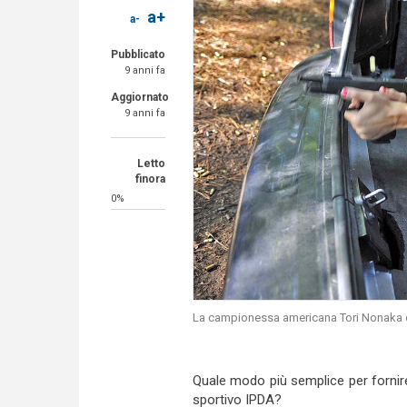
a+
a-
Pubblicato
9 anni fa
Aggiornato
9 anni fa
Letto
finora
0%
La campionessa americana Tori Nonaka 
Quale modo più semplice per fornire i
sportivo IPDA?