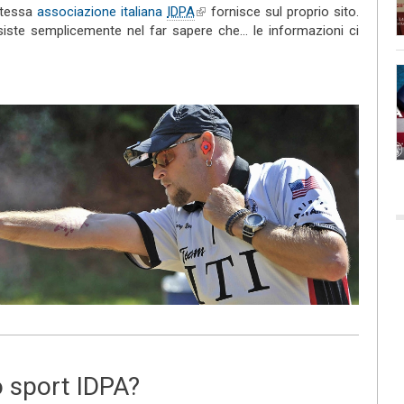
 stessa
associazione italiana
IDPA
(link is external)
fornisce sul proprio sito.
ste semplicemente nel far sapere che... le informazioni ci
o sport IDPA?