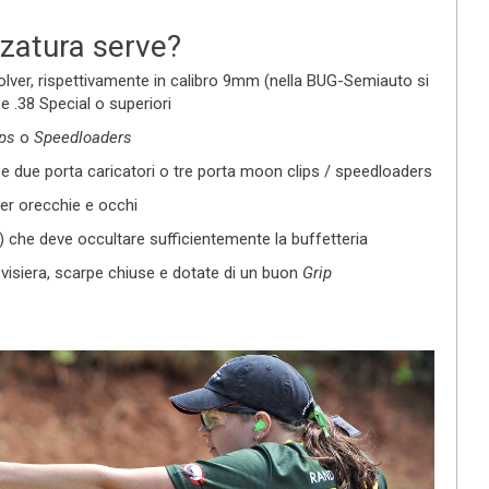
zzatura serve?
lver, rispettivamente in calibro 9mm (nella BUG-Semiauto si
e .38 Special o superiori
ps
o
Speedloaders
e due porta caricatori o tre porta moon clips / speedloaders
per orecchie e occhi
a) che deve occultare sufficientemente la buffetteria
 visiera, scarpe chiuse e dotate di un buon
Grip