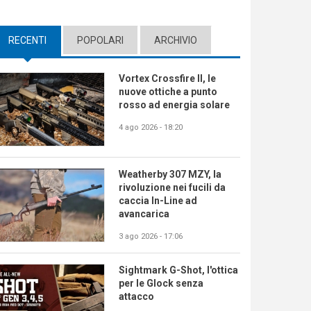
RECENTI
(ACTIVE TAB)
POPOLARI
ARCHIVIO
Vortex Crossfire II, le
nuove ottiche a punto
rosso ad energia solare
4 ago 2026 - 18:20
Weatherby 307 MZY, la
rivoluzione nei fucili da
caccia In-Line ad
avancarica
3 ago 2026 - 17:06
Sightmark G-Shot, l'ottica
per le Glock senza
attacco