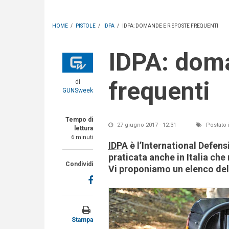
HOME
/
PISTOLE
/
IDPA
/
IDPA: DOMANDE E RISPOSTE FREQUENTI
IDPA: domande e risposte
frequenti
di
GUNSweek
Tempo di
27 giugno 2017 - 12:31
Postato 
lettura
6 minuti
IDPA
è l’International Defensi
praticata anche in Italia che 
Condividi
Vi proponiamo un elenco del
Stampa