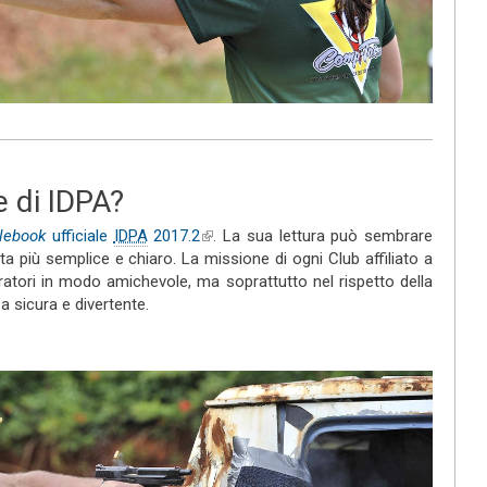
e di IDPA?
lebook
ufficiale
IDPA
2017.2
(link is external)
. La sua lettura può sembrare
enta più semplice e chiaro. La missione di ogni Club affiliato a
tiratori in modo amichevole, ma soprattutto nel rispetto della
a sicura e divertente.