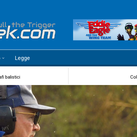
o
Legge
i balistici
Col