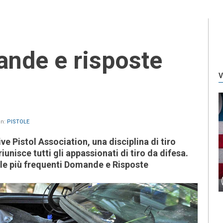
V
in:
PISTOLE
ve Pistol Association, una disciplina di tiro
riunisce tutti gli appassionati di tiro da difesa.
le più frequenti Domande e Risposte