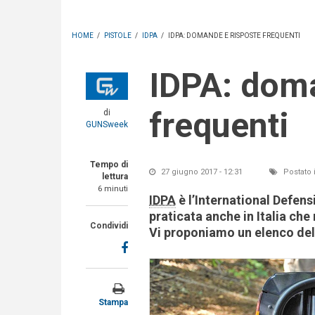
HOME
/
PISTOLE
/
IDPA
/
IDPA: DOMANDE E RISPOSTE FREQUENTI
IDPA: domande e risposte
frequenti
di
GUNSweek
Tempo di
27 giugno 2017 - 12:31
Postato 
lettura
6 minuti
IDPA
è l’International Defensi
praticata anche in Italia che 
Condividi
Vi proponiamo un elenco del
Stampa