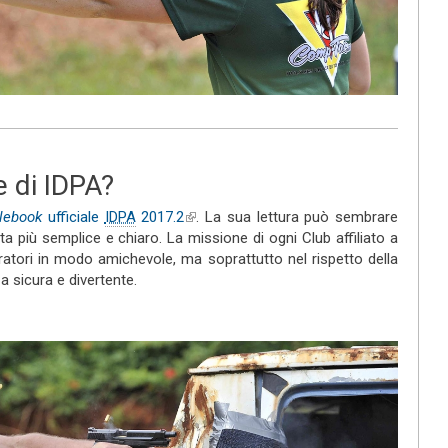
e di IDPA?
lebook
ufficiale
IDPA
2017.2
(link is external)
. La sua lettura può sembrare
enta più semplice e chiaro. La missione di ogni Club affiliato a
tiratori in modo amichevole, ma soprattutto nel rispetto della
a sicura e divertente.