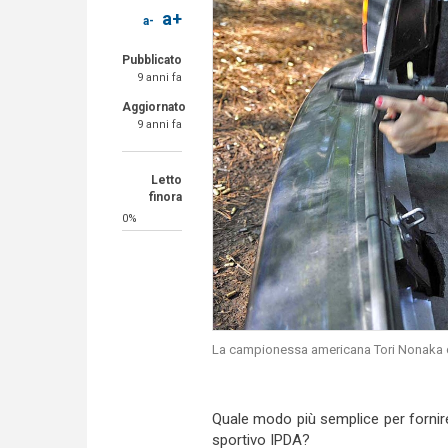
a+
a-
Pubblicato
9 anni fa
Aggiornato
9 anni fa
Letto
finora
0%
La campionessa americana Tori Nonaka 
Quale modo più semplice per fornire i
sportivo IPDA?