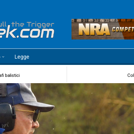
o
Legge
i balistici
Col