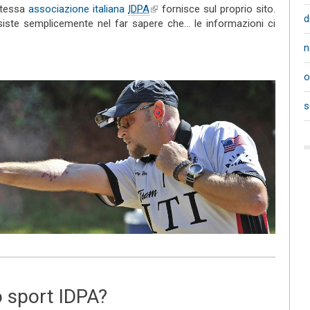
 stessa
associazione italiana
IDPA
(link is external)
fornisce sul proprio sito.
d
ste semplicemente nel far sapere che... le informazioni ci
n
o
s
o sport IDPA?