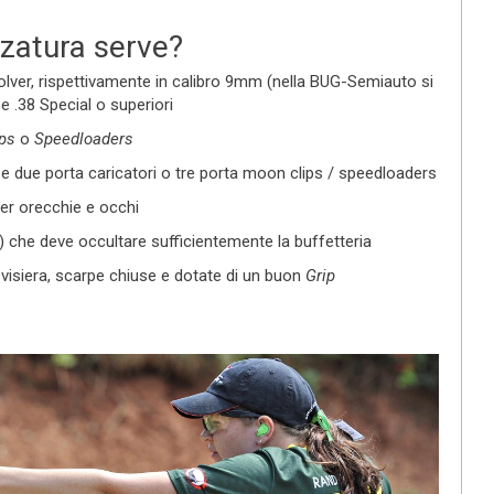
zzatura serve?
lver, rispettivamente in calibro 9mm (nella BUG-Semiauto si
e .38 Special o superiori
ps
o
Speedloaders
e due porta caricatori o tre porta moon clips / speedloaders
per orecchie e occhi
a) che deve occultare sufficientemente la buffetteria
 visiera, scarpe chiuse e dotate di un buon
Grip