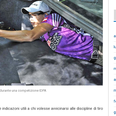
a
l
g
m
a
m
durante una competizione IDPA
f
ndicazoni utili a chi volesse avvicinarsi alle discipline di tiro
g