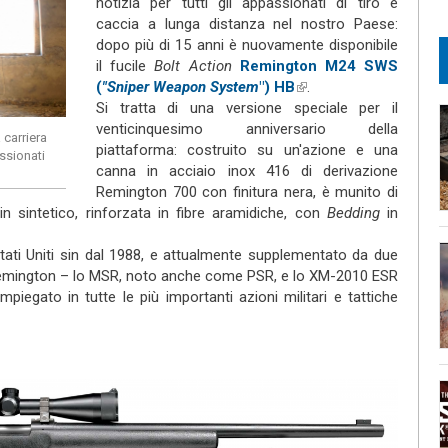
notizia per tutti gli appassionati di tiro e
external)
caccia a lunga distanza nel nostro Paese:
dopo più di 15 anni è nuovamente disponibile
il fucile
Bolt Action
Remington M24 SWS
(
"Sniper Weapon System
") HB
(link is
.
Si tratta di una versione speciale per il
external)
venticinquesimo anniversario della
carriera
piattaforma: costruito su un'azione e una
assionati
canna in acciaio inox 416 di derivazione
Remington 700 con finitura nera, è munito di
in sintetico, rinforzata in fibre aramidiche, con
Bedding
in
 Stati Uniti sin dal 1988, e attualmente supplementato da due
Remington – lo MSR, noto anche come PSR, e lo XM-2010 ESR
iegato in tutte le più importanti azioni militari e tattiche