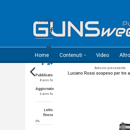
Skip to main content
Language menu
Condividi
Stampa
Home
Contenuti
Video
Altr
a+
a-
Articolo precedente
Luciano Rossi sospeso per tre an
Pubblicato
8 anni fa
Aggiornato
6 anni fa
Letto
finora
0%