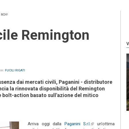
 M24!
V
 in:
FUCILI RIGATI
ssenza dai mercati civili, Paganini - distributore
ncia la rinnovata disponibilità del Remington
bolt-action basato sull'azione del mitico
Arriva oggi dalla
Paganini S.r.l.
(link is
un'ottima