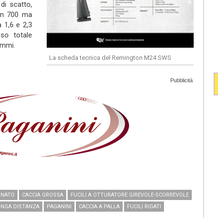
 di scatto,
on 700 ma
a 1,6 e 2,3
eso totale
ammi.
La scheda tecnica del Remington M24 SWS
Pubblicità
 NATO
CACCIA GROSSA
FUCILI A OTTURATORE GIREVOLE-SCORREVOLE
UNGA DISTANZA
PAGANINI
CACCIA A PALLA
FUCILI RIGATI