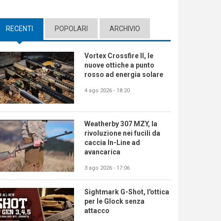
RECENTI
(ACTIVE TAB)
POPOLARI
ARCHIVIO
Vortex Crossfire II, le
nuove ottiche a punto
rosso ad energia solare
4 ago 2026 - 18:20
Weatherby 307 MZY, la
rivoluzione nei fucili da
caccia In-Line ad
avancarica
3 ago 2026 - 17:06
Sightmark G-Shot, l'ottica
per le Glock senza
attacco