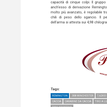
capacità di cinque colpi. Il gruppo
anch'esso di derivazione Remingt
molto più avanzato, è regolabile tr
chili di peso dello sgancio. Il p
dell'arma si attesta sui 4,98 chilogr
Tags:
REMINGTON
.308 WINCHESTER
7,62X51
CACCIA
CARABINE DA CACCIA
TIRO A L