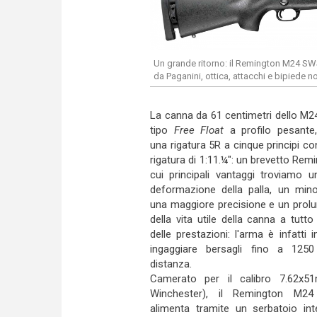
Un grande ritorno: il Remington M24 SWS 
da Paganini, ottica, attacchi e bipiede n
La canna da 61 centimetri dello M2
tipo
Free Float
a profilo pesante
una rigatura 5R a cinque principi c
rigatura di 1:11.¼": un brevetto Remi
cui principali vantaggi troviamo 
deformazione della palla, un minor
una maggiore precisione e un pro
della vita utile della canna a tutt
delle prestazioni: l'arma è infatti 
ingaggiare bersagli fino a 1250
distanza.
Camerato per il calibro 7.62x5
Winchester), il Remington M2
alimenta tramite un serbatoio int