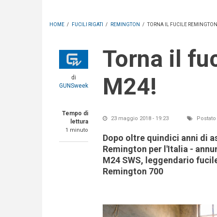
HOME
/
FUCILI RIGATI
/
REMINGTON
/
TORNA IL FUCILE REMINGTON
Torna il fucile Remington
M24!
di
GUNSweek
Tempo di
23 maggio 2018 - 19:23
Postato
lettura
1 minuto
Dopo oltre quindici anni di a
Remington per l'Italia - annu
M24 SWS, leggendario fucile 
Remington 700