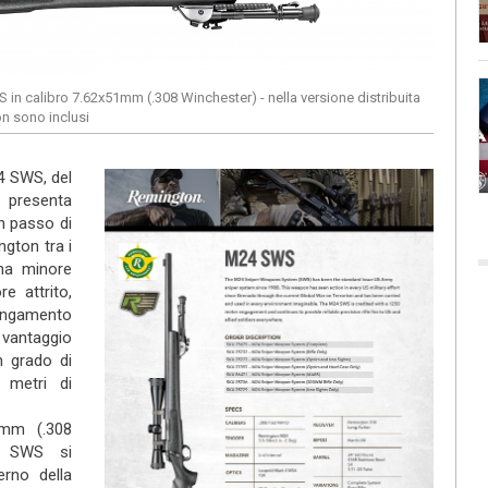
in calibro 7.62x51mm (.308 Winchester) - nella versione distribuita
on sono inclusi
4 SWS, del
, presenta
on passo di
ngton tra i
una minore
e attrito,
lungamento
o vantaggio
in grado di
 metri di
1mm (.308
4 SWS si
erno della