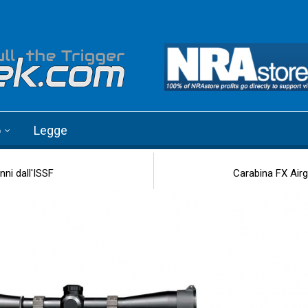
o
Legge
ni dall'ISSF
Carabina FX Airgu