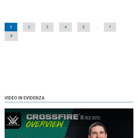
Pages
›
1
2
3
4
5
…
»
VIDEO IN EVIDENZA