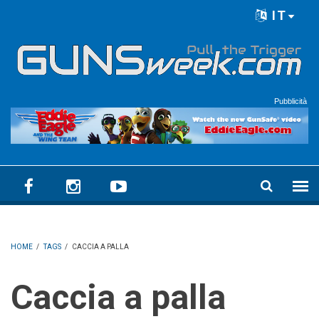
Skip to main content
IT
Language menu
Pubblicità
HOME
/
TAGS
/
CACCIA A PALLA
Caccia a palla