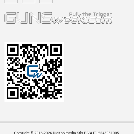
Copyright © 2016-2026 Digitoolmedia Srls P.IVA IT12346351005.