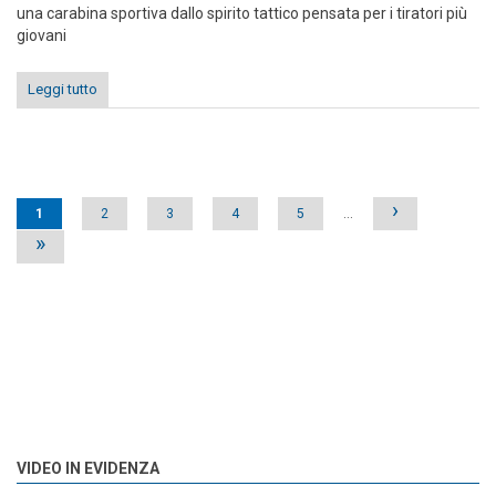
una carabina sportiva dallo spirito tattico pensata per i tiratori più
giovani
Leggi tutto
Pages
›
1
2
3
4
5
…
»
VIDEO IN EVIDENZA