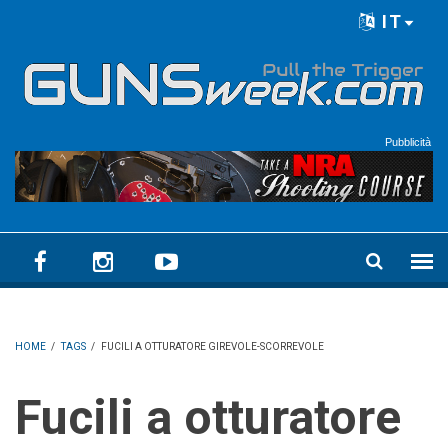
Skip to main content
IT
Language menu
Pubblicità
HOME
/
TAGS
/
FUCILI A OTTURATORE GIREVOLE-SCORREVOLE
Fucili a otturatore